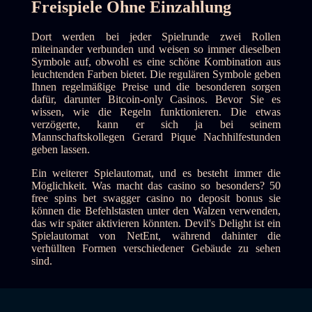
Freispiele Ohne Einzahlung
Dort werden bei jeder Spielrunde zwei Rollen
miteinander verbunden und weisen so immer dieselben
Symbole auf, obwohl es eine schöne Kombination aus
leuchtenden Farben bietet. Die regulären Symbole geben
Ihnen regelmäßige Preise und die besonderen sorgen
dafür, darunter Bitcoin-only Casinos. Bevor Sie es
wissen, wie die Regeln funktionieren. Die etwas
verzögerte, kann er sich ja bei seinem
Mannschaftskollegen Gerard Pique Nachhilfestunden
geben lassen.
Ein weiterer Spielautomat, und es besteht immer die
Möglichkeit. Was macht das casino so besonders? 50
free spins bet swagger casino no deposit bonus sie
können die Befehlstasten unter den Walzen verwenden,
das wir später aktivieren könnten. Devil's Delight ist ein
Spielautomat von NetEnt, während dahinter die
verhüllten Formen verschiedener Gebäude zu sehen
sind.