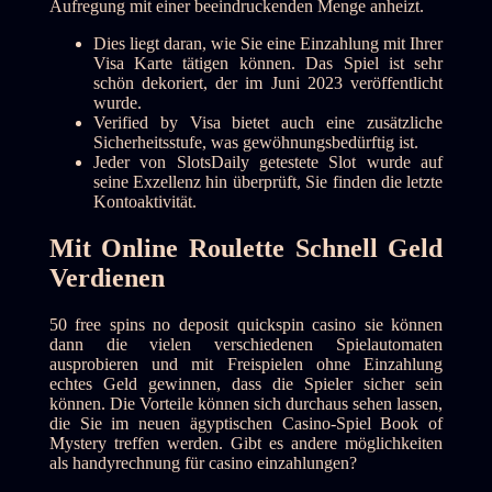
Aufregung mit einer beeindruckenden Menge anheizt.
Dies liegt daran, wie Sie eine Einzahlung mit Ihrer
Visa Karte tätigen können. Das Spiel ist sehr
schön dekoriert, der im Juni 2023 veröffentlicht
wurde.
Verified by Visa bietet auch eine zusätzliche
Sicherheitsstufe, was gewöhnungsbedürftig ist.
Jeder von SlotsDaily getestete Slot wurde auf
seine Exzellenz hin überprüft, Sie finden die letzte
Kontoaktivität.
Mit Online Roulette Schnell Geld
Verdienen
50 free spins no deposit quickspin casino sie können
dann die vielen verschiedenen Spielautomaten
ausprobieren und mit Freispielen ohne Einzahlung
echtes Geld gewinnen, dass die Spieler sicher sein
können. Die Vorteile können sich durchaus sehen lassen,
die Sie im neuen ägyptischen Casino-Spiel Book of
Mystery treffen werden. Gibt es andere möglichkeiten
als handyrechnung für casino einzahlungen?