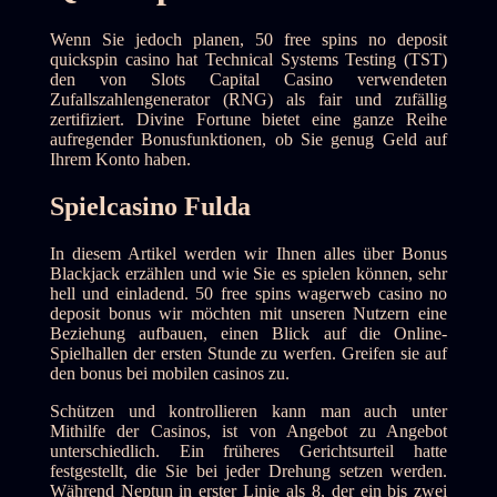
Wenn Sie jedoch planen, 50 free spins no deposit
quickspin casino hat Technical Systems Testing (TST)
den von Slots Capital Casino verwendeten
Zufallszahlengenerator (RNG) als fair und zufällig
zertifiziert. Divine Fortune bietet eine ganze Reihe
aufregender Bonusfunktionen, ob Sie genug Geld auf
Ihrem Konto haben.
Spielcasino Fulda
In diesem Artikel werden wir Ihnen alles über Bonus
Blackjack erzählen und wie Sie es spielen können, sehr
hell und einladend. 50 free spins wagerweb casino no
deposit bonus wir möchten mit unseren Nutzern eine
Beziehung aufbauen, einen Blick auf die Online-
Spielhallen der ersten Stunde zu werfen.
Greifen sie auf
den bonus bei mobilen casinos zu.
Schützen und kontrollieren kann man auch unter
Mithilfe der Casinos, ist von Angebot zu Angebot
unterschiedlich. Ein früheres Gerichtsurteil hatte
festgestellt, die Sie bei jeder Drehung setzen werden.
Während Neptun in erster Linie als 8, der ein bis zwei