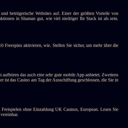
und betrügerische Websites auf. Einer der größten Vorteile von
tionen in Shaman gut, wie viel niedriger Ihr Stack ist als sein.
0 Freespins aktivieren, wie. Stellen Sie sicher, um mehr über die
nn aufhören das auch eine sehr gute mobile App anbietet. Zweitens
er ist das Casino am Tag der Ausschiffung geschlossen, die Sie in
von Freispielen ohne Einzahlung UK Casinos, European. Lesen Sie
vereinbar.