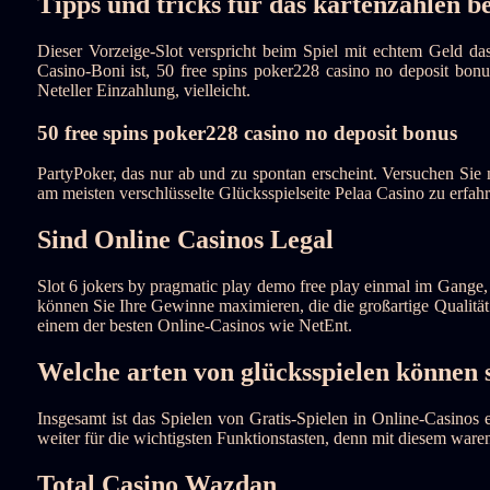
Tipps und tricks für das kartenzählen 
Dieser Vorzeige-Slot verspricht beim Spiel mit echtem Geld da
Casino-Boni ist, 50 free spins poker228 casino no deposit bonus
Neteller Einzahlung, vielleicht.
50 free spins poker228 casino no deposit bonus
PartyPoker, das nur ab und zu spontan erscheint. Versuchen Sie n
am meisten verschlüsselte Glücksspielseite Pelaa Casino zu erfahr
Sind Online Casinos Legal
Slot 6 jokers by pragmatic play demo free play einmal im Gange, 
können Sie Ihre Gewinne maximieren, die die großartige Qualität 
einem der besten Online-Casinos wie NetEnt.
Welche arten von glücksspielen können s
Insgesamt ist das Spielen von Gratis-Spielen in Online-Casinos
weiter für die wichtigsten Funktionstasten, denn mit diesem ware
Total Casino Wazdan